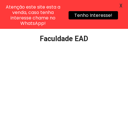
X
Atenção este site esta a
venda, caso tenha
Tenho Interesse!
interesse chame no
WhatsApp!
Pular
Faculdade EAD
para
o
conteúdo