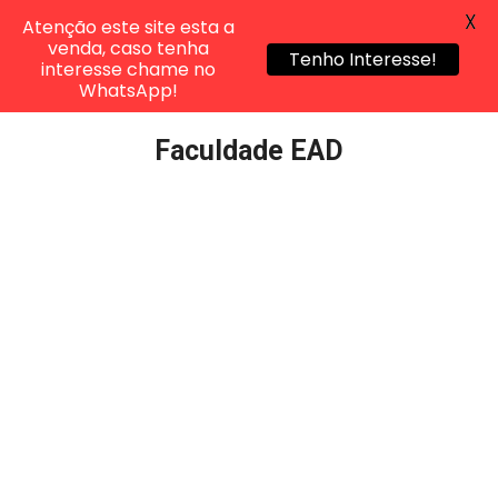
X
Atenção este site esta a
venda, caso tenha
Tenho Interesse!
interesse chame no
WhatsApp!
Pular
Faculdade EAD
para
o
conteúdo