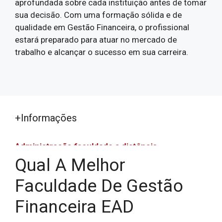
aprofundada sobre cada instituição antes de tomar
sua decisão. Com uma formação sólida e de
qualidade em Gestão Financeira, o profissional
estará preparado para atuar no mercado de
trabalho e alcançar o sucesso em sua carreira.
+Informações
Administração faculdade a distância
Qual A Melhor
Administração faculdade a distância
Assistência Social EAD
Faculdade De Gestão
Bacharelado em Ciências Econômicas EAD
Financeira EAD
Bacharelado em Estética e Cosmética EAD
Bacharelado em Gestão Financeira EAD