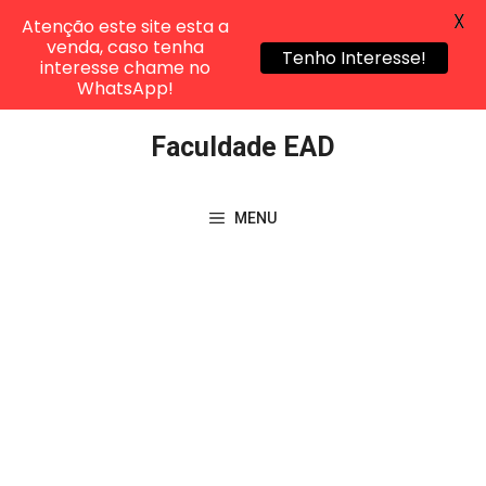
X
Atenção este site esta a
venda, caso tenha
Tenho Interesse!
interesse chame no
WhatsApp!
Pular
Faculdade EAD
para
o
conteúdo
MENU