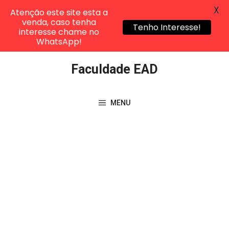
X
Atenção este site esta a
venda, caso tenha
Tenho Interesse!
interesse chame no
WhatsApp!
Pular
Faculdade EAD
para
o
conteúdo
MENU