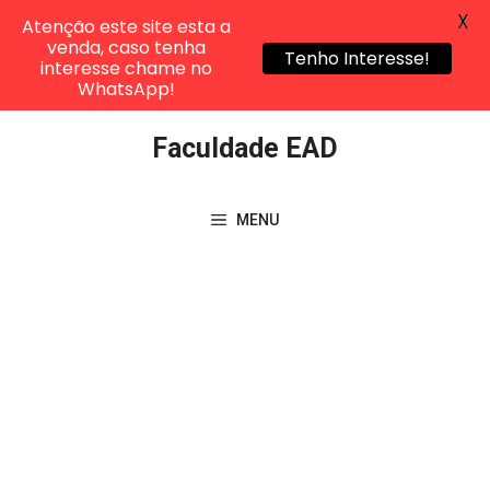
X
Atenção este site esta a
venda, caso tenha
Tenho Interesse!
interesse chame no
WhatsApp!
Pular
Faculdade EAD
para
o
conteúdo
MENU