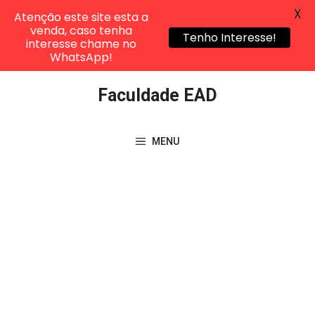
X
Atenção este site esta a
venda, caso tenha
Tenho Interesse!
interesse chame no
WhatsApp!
Pular
Faculdade EAD
para
o
conteúdo
MENU