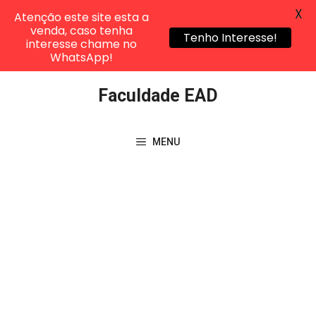
X
Atenção este site esta a
venda, caso tenha
Tenho Interesse!
interesse chame no
WhatsApp!
Pular
Faculdade EAD
para
o
conteúdo
MENU