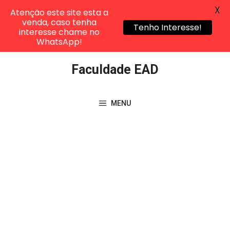
X
Atenção este site esta a
venda, caso tenha
Tenho Interesse!
interesse chame no
WhatsApp!
Pular
Faculdade EAD
para
o
conteúdo
MENU