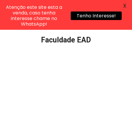
X
Atenção este site esta a
venda, caso tenha
Tenho Interesse!
interesse chame no
WhatsApp!
Pular
Faculdade EAD
para
o
conteúdo