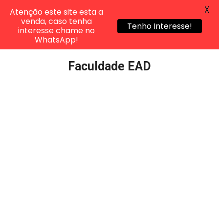
X
Atenção este site esta a
venda, caso tenha
Tenho Interesse!
interesse chame no
WhatsApp!
Pular
Faculdade EAD
para
o
conteúdo