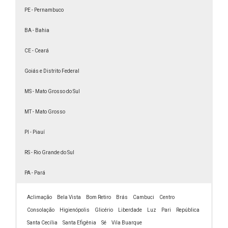
Faculdade a distância de Estética
PE - Pernambuco
Faculdade a distância de História
BA - Bahia
Faculdade a distância de Logística
CE - Ceará
Faculdade a distância de Marketing
Faculdade a distância de Matemática
Goiás e Distrito Federal
Faculdade a distância de Pedagogia reconhecida
MS - Mato Grosso do Sul
pelo MEC
MT - Mato Grosso
Faculdade a distância de Pedagogia
Faculdade a distância de tecnologia
PI - Piauí
Faculdade a distância de TI
RS - Rio Grande do Sul
Faculdade à distância Design de Moda
PA - Pará
Faculdade à distância Educação Física
bacharelado
Aclimação
Bela Vista
Bom Retiro
Brás
Cambuci
Centro
Faculdade a distância Educação Física
Consolação
Higienópolis
Glicério
Liberdade
Luz
Pari
República
Licenciatura
Santa Cecília
Santa Efigênia
Sé
Vila Buarque