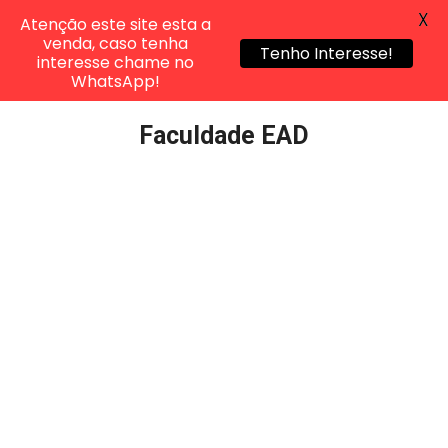
X
Atenção este site esta a
venda, caso tenha
Tenho Interesse!
interesse chame no
WhatsApp!
Pular
Faculdade EAD
para
o
conteúdo