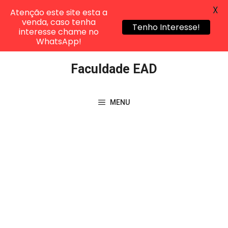
X
Atenção este site esta a
venda, caso tenha
Tenho Interesse!
interesse chame no
WhatsApp!
Pular
Faculdade EAD
para
o
conteúdo
MENU