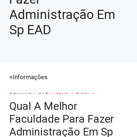
Administração Em
Sp EAD
+Informações
Administração faculdade a distância
Qual A Melhor
Administração faculdade a distância
Assistência Social EAD
Faculdade Para Fazer
Bacharelado em Ciências Econômicas EAD
Administração Em Sp
Bacharelado em Estética e Cosmética EAD